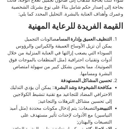
بحاجة إلى إصدار حكم شامل بناءً على نوع بشرتك الشخصية
وعمرك وأهداف العناية بالبشرة. التحليل المحدد كما يلي:
القيمة الفريدة للرعاية المهنية
التنظيف العميق وإدارة المسام
صالونات التجميل
يمكن أن تزيل الأوساخ العميقة والكيراتين والرؤوس
السوداء التي يصعب إزالتها في العناية المنزلية من خلال
أدوات وتقنيات احترافية (مثل المنظفات بالموجات فوق
الصوتية)، مما يحسن بشكل كبير من سهولة امتصاص
البشرة ومسامها.
تحسين المشاكل المستهدفة
مكافحة الشيخوخة وشد البشرة
:: يمكن أن يؤدي التدليك
الاحترافي المضاد للتجاعيد مع تقنية تنشيط الكولاجين
إلى تحسين مشاكل الترهلات والتجاعيد;
التبييض
والتصبغات: يتم إدخال مكونات محددة (مثل أميد
النياسين) مع الأدوات لإحداث تأثير مستهدف على
التصبغات والبهتان;
الإصلاح المكثف
: يمكن استعادة ترطيب البشرة الجافة