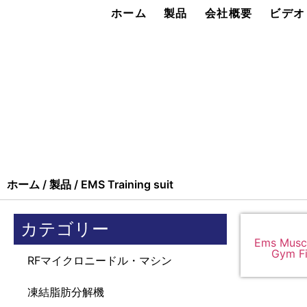
ホーム
製品
会社概要
ビデオ
ホーム
/
製品
/ EMS Training suit
カテゴリー
Ems Muscl
Gym Fi
RFマイクロニードル・マシン
凍結脂肪分解機