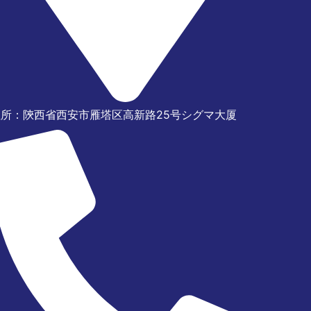
住所：陝西省西安市雁塔区高新路25号シグマ大厦