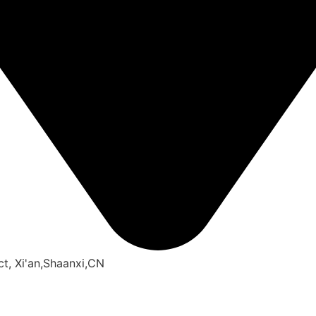
ct, Xi'an,Shaanxi,CN