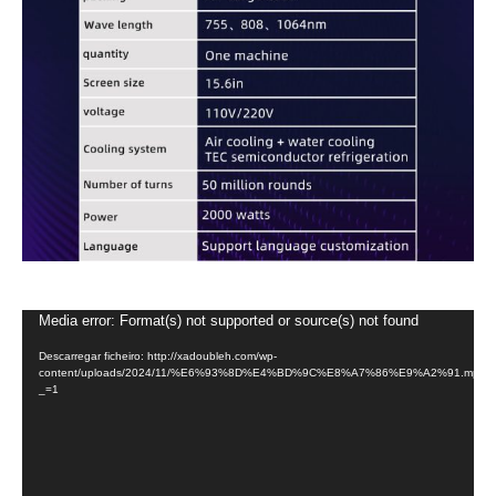
Reprodutor
Media error: Format(s) not supported or source(s) not found
de
Descarregar ficheiro: http://xadoubleh.com/wp-
vídeo
content/uploads/2024/11/%E6%93%8D%E4%BD%9C%E8%A7%86%E9%A2%91.mp4?
_=1